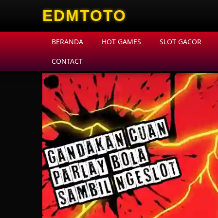
EDMTOTO
BERANDA
HOT GAMES
SLOT GACOR
CONTACT