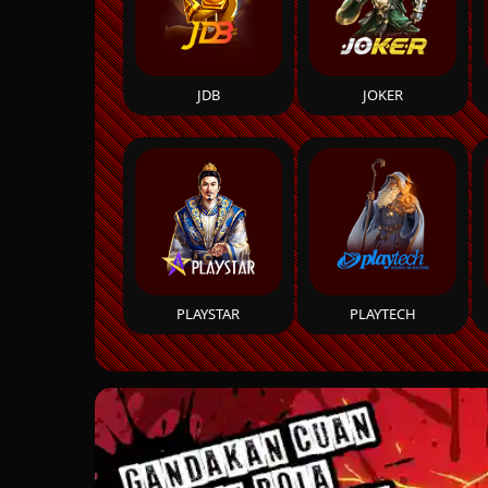
JDB
JOKER
PLAYSTAR
PLAYTECH