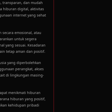
n, transparan, dan mudah
iburan digital, aktivitas
ggunaan internet yang sehat
 secara emosional, atau
arankan untuk segera
nal yang sesuai. Kesadaran
n tetap aman dan positif.
usia yang diperbolehkan
ggunaan perangkat, akses
kait di lingkungan masing-
apat menikmati hiburan
arana hiburan yang positif,
ikan kehidupan pribadi